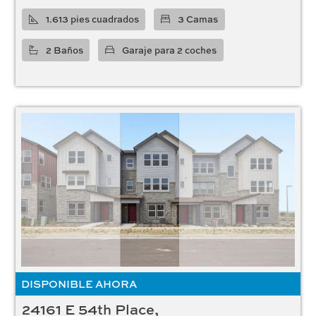
1.613 pies cuadrados
3 Camas
2 Baños
Garaje para 2 coches
DISPONIBLE AHORA
24161 E 54th Place,