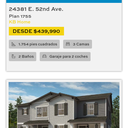
24381 E. 52nd Ave.
Plan 1755
KB Home
DESDE $439,990
1.754 pies cuadrados
3 Camas
2 Baños
Garaje para 2 coches