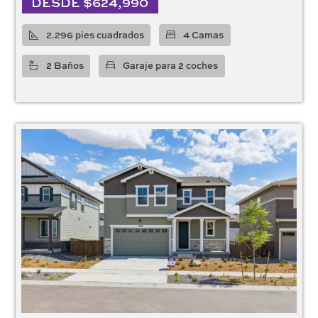
DESDE $624,990
2.296 pies cuadrados
4 Camas
2 Baños
Garaje para 2 coches