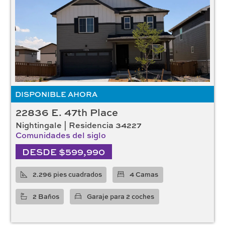
DISPONIBLE AHORA
22836 E. 47th Place
Nightingale | Residencia 34227
Comunidades del siglo
DESDE $599,990
2.296 pies cuadrados
4 Camas
2 Baños
Garaje para 2 coches