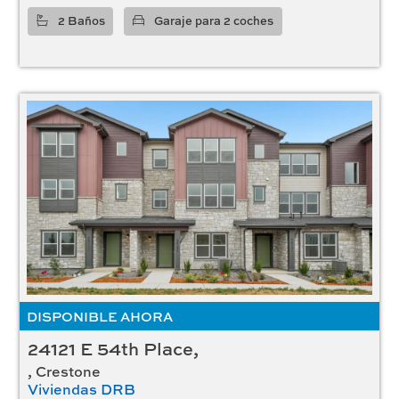
2 Baños
Garaje para 2 coches
DISPONIBLE AHORA
24121 E 54th Place,
, Crestone
Viviendas DRB