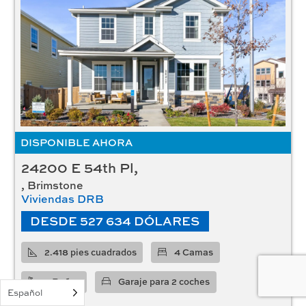
DISPONIBLE AHORA
24200 E 54th Pl,
, Brimstone
Viviendas DRB
DESDE 527 634 DÓLARES
2.418 pies cuadrados
4 Camas
2 Baños
Garaje para 2 coches
Español