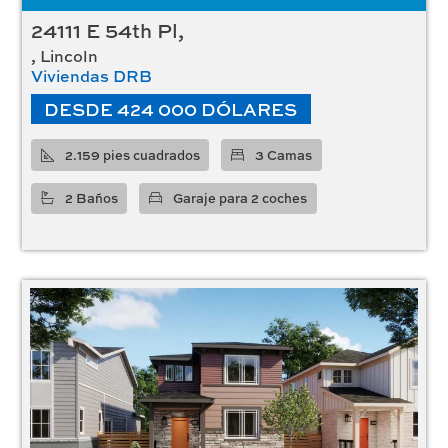
24111 E 54th Pl,
, Lincoln
Viviendas DRB
DESDE 424 000 DÓLARES
2.159 pies cuadrados
3 Camas
2 Baños
Garaje para 2 coches