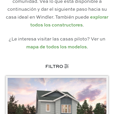
comunidad. Vea lo que está disponible a
continuación y dar el siguiente paso hacia su
casa ideal en Windler. También puede
explorar
todos los constructores
.
¿Le interesa visitar las casas piloto? Ver un
mapa de todos los
modelos
.
FILTRO
Estado/Disponibilidad
Available Now
(28)
Ready to Build
(46)
Tipo de vivienda
Multi-Family
(14)
Single Family
(60)