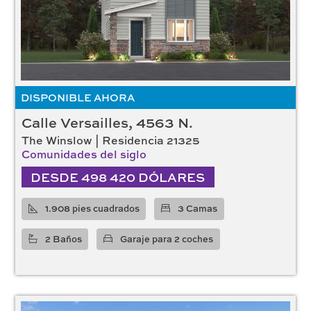
Constructor
Century Communities
(31)
DRB Homes
(14)
KB Home
(16)
Risewell Homes
(13)
DISPONIBLE AHORA
Dormitorios
Calle Versailles, 4563 N.
The Winslow | Residencia 21325
2
(1)
Comunidades del siglo
3
(63)
DESDE 498 420 DÓLARES
4
(10)
Baños
1.908 pies cuadrados
3 Camas
2
(67)
2 Baños
Garaje para 2 coches
3
(7)
Historias
0
(4)
1
(4)