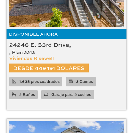
DISPONIBLE AHORA
24246 E. 53rd Drive,
, Plan 2213
Viviendas Risewell
DESDE 449 191 DÓLARES
1.635 pies cuadrados
3 Camas
2 Baños
Garaje para 2 coches