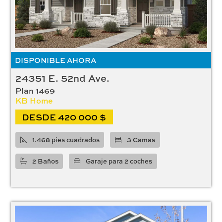
DISPONIBLE AHORA
24351 E. 52nd Ave.
Plan 1469
KB Home
DESDE 420 000 $
1.468 pies cuadrados
3 Camas
2 Baños
Garaje para 2 coches