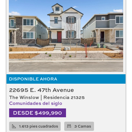
2
(33)
3
(8)
Plazas de garaje
2
(74)
Metros cuadrados
Superficie mínima:
1,305 - 2,900
Precios
DISPONIBLE AHORA
22695 E. 47th Avenue
Rango de precios: $
374,990 - 676,000
The Winslow | Residencia 21325
Comunidades del siglo
RESTABLECER FILTROS
DESDE $499,990
1.613 pies cuadrados
3 Camas