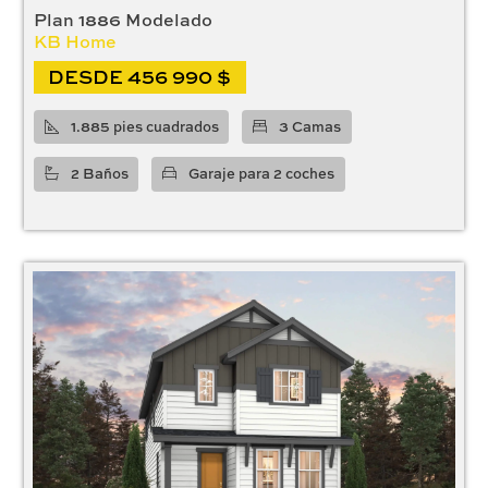
Plan 1886 Modelado
KB Home
DESDE 456 990 $
1.885 pies cuadrados
3 Camas
2 Baños
Garaje para 2 coches