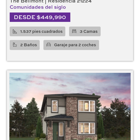
The Bellmont | Residencia 21224
Comunidades del siglo
DESDE $449,990
1.537 pies cuadrados
3 Camas
2 Baños
Garaje para 2 coches