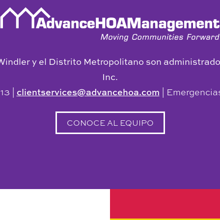
 Windler y el Distrito Metropolitano son administ
Inc.
13 |
clientservices@advancehoa.com
| Emergencias
CONOCE AL EQUIPO