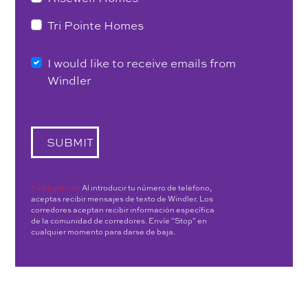
Tri Pointe Homes
I would like to receive emails from
Windler
SUBMIT
* Obligatorio.
Al introducir tu número de teléfono,
aceptas recibir mensajes de texto de Windler. Los
corredores aceptan recibir información específica
de la comunidad de corredores. Envíe "Stop" en
cualquier momento para darse de baja.